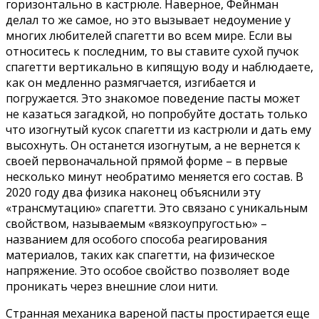
горизонтально в кастрюле. Наверное, Фейнман
делал то же самое, но это вызывает недоумение у
многих любителей спагетти во всем мире. Если вы
относитесь к последним, то вы ставите сухой пучок
спагетти вертикально в кипящую воду и наблюдаете,
как он медленно размягчается, изгибается и
погружается. Это знакомое поведение пасты может
не казаться загадкой, но попробуйте достать только
что изогнутый кусок спагетти из кастрюли и дать ему
высохнуть. Он останется изогнутым, а не вернется к
своей первоначальной прямой форме – в первые
несколько минут необратимо меняется его состав. В
2020 году два физика наконец объяснили эту
«трансмутацию» спагетти. Это связано с уникальным
свойством, называемым «вязкоупругостью» –
названием для особого способа реагирования
материалов, таких как спагетти, на физическое
напряжение. Это особое свойство позволяет воде
проникать через внешние слои нити.
Странная механика вареной пасты простирается еще