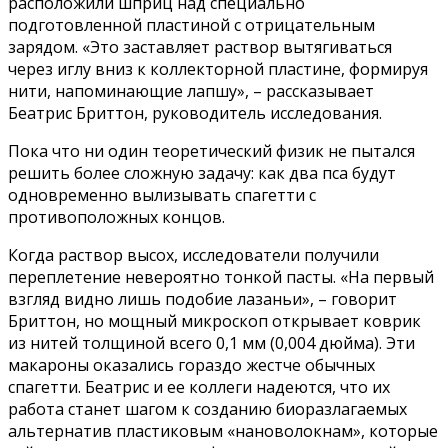
расположили шприц над специально
подготовленной пластиной с отрицательным
зарядом. «Это заставляет раствор вытягиваться
через иглу вниз к коллекторной пластине, формируя
нити, напоминающие лапшу», – рассказывает
Беатрис Бриттон, руководитель исследования.
Пока что ни один теоретический физик не пытался
решить более сложную задачу: как два пса будут
одновременно вылизывать спагетти с
противоположных концов.
Когда раствор высох, исследователи получили
переплетение невероятно тонкой пасты. «На первый
взгляд видно лишь подобие лазаньи», – говорит
Бриттон, но мощный микроскоп открывает коврик
из нитей толщиной всего 0,1 мм (0,004 дюйма). Эти
макароны оказались гораздо жестче обычных
спагетти. Беатрис и ее коллеги надеются, что их
работа станет шагом к созданию биоразлагаемых
альтернатив пластиковым «нановолокнам», которые