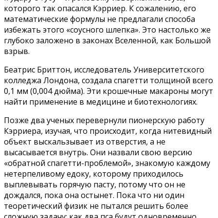
которого так опасался Кэрриер. К сожалению, его
математические формулы не предлагали способа
избежать этого «соусного шлепка». Это настолько же
глубоко заложено в законах Вселенной, как Большой
взрыв.
Беатрис Бриттон, исследователь Университетского
колледжа Лондона, создала спагетти толщиной всего
0,1 мм (0,004 дюйма). Эти крошечные макароны могут
найти применение в медицине и биотехнологиях.
Позже два ученых перевернули пионерскую работу
Кэрриера, изучая, что происходит, когда нитевидный
объект выскальзывает из отверстия, а не
высасывается внутрь. Они назвали свою версию
«обратной спагетти-проблемой», знакомую каждому
нетерпеливому едоку, которому приходилось
выплевывать горячую пасту, потому что он не
дождался, пока она остынет. Пока что ни один
теоретический физик не пытался решить более
сложную задачу: как два пса будут одновременно