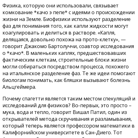
Физика, которую они использовали, связывает
комкование *качо э пепе* с идеями о происхождении
жизни на Земле. Биофизики используют разделение
фаз для понимания того, как капли жидкости могут
коагулировать и делиться в растворе. «Капля,
делящаяся, довольно похожа на прото-клетку», —
говорит Джакомо Бартолуччи, соавтор исследования
о *качо*. В маленьких каплях, предшествовавших
фактическим клеткам, строительные блоки жизни
могли собираться посредством процесса, похожего
на итальянское разделение фаз. Те же идеи помогают
биологам понимать, как бляшки вызывают болезнь
Альцгеймера.
Почему спагетти является таким местом спекуляций и
исследований для физиков? Во-первых, это просто –
мука, вода и тепло, говорит Вишал Патил, один из
открывателей метода скручивания и разламывания,
который теперь является профессором математики в
Калифорнийском университете в Сан-Диего. Тот