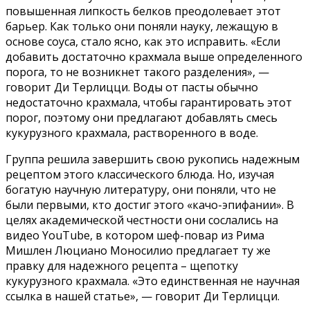
повышенная липкость белков преодолевает этот
барьер. Как только они поняли науку, лежащую в
основе соуса, стало ясно, как это исправить. «Если
добавить достаточно крахмала выше определенного
порога, то не возникнет такого разделения», —
говорит Ди Терлицци. Воды от пасты обычно
недостаточно крахмала, чтобы гарантировать этот
порог, поэтому они предлагают добавлять смесь
кукурузного крахмала, растворенного в воде.
Группа решила завершить свою рукопись надежным
рецептом этого классического блюда. Но, изучая
богатую научную литературу, они поняли, что не
были первыми, кто достиг этого «качо-эпифании». В
целях академической честности они сослались на
видео YouTube, в котором шеф-повар из Рима
Мишлен Люциано Моносилио предлагает ту же
правку для надежного рецепта – щепотку
кукурузного крахмала. «Это единственная не научная
ссылка в нашей статье», — говорит Ди Терлицци.