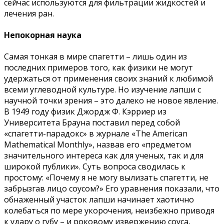
сейчас используются для фильтрации жидкостей и
лечения ран.
Непокорная наука
Самая тонкая в мире спагетти – лишь один из
последних примеров того, как физики не могут
удержаться от применения своих знаний к любимой
всеми углеводной культуре. Но изучение лапши с
научной точки зрения – это далеко не новое явление.
В 1949 году физик Джордж Ф. Кэрриер из
Университета Брауна поставил перед собой
«спагетти-парадокс» в журнале «The American
Mathematical Monthly», назвав его «предметом
значительного интереса как для ученых, так и для
широкой публики». Суть вопроса сводилась к
простому: «Почему я не могу вылизать спагетти, не
забрызгав лицо соусом?» Его уравнения показали, что
обнаженный участок лапши начинает хаотично
колебаться по мере укорочения, неизбежно приводя
к удару о губу – и роковому извержению соуса,