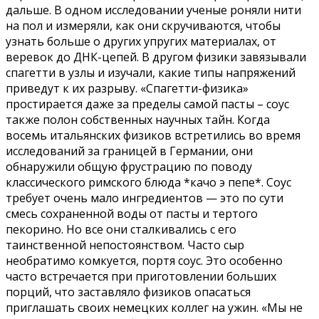
дальше. В одном исследовании ученые роняли нити
на пол и измеряли, как они скручиваются, чтобы
узнать больше о других упругих материалах, от
веревок до ДНК-цепей. В другом физики завязывали
спагетти в узлы и изучали, какие типы напряжений
приведут к их разрыву. «Спагетти-физика»
простирается даже за пределы самой пасты – соус
также полон собственных научных тайн. Когда
восемь итальянских физиков встретились во время
исследований за границей в Германии, они
обнаружили общую фрустрацию по поводу
классического римского блюда *качо э пепе*. Соус
требует очень мало ингредиентов — это по сути
смесь сохраненной воды от пасты и тертого
пекорино. Но все они сталкивались с его
таинственной непостоянством. Часто сыр
необратимо комкуется, портя соус. Это особенно
часто встречается при приготовлении больших
порций, что заставляло физиков опасаться
приглашать своих немецких коллег на ужин. «Мы не