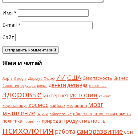
Имя
*
E-mail
*
Сайт
Жми и читай
ИИ
США
безопасность
бизнес
Дариус Форо
Apple
Google
деньги
дети
еда
будущее
биология
животные
время
здоровье
история
интернет
климат
мозг
космос
коронавирус
медицина
лайфхак
мышление
наука
общество
память
отношения
образование
продуктивность
природа
политика
привычки
психология
саморазвитие
работа
сон