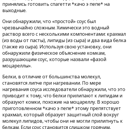
принялись готовить спагетти *качо э пепе* на
выходные.
Они обнаружили, что «простой» соус был
чрезвычайно сложным. Химически это водный
раствор всего с несколькими компонентами: крахмал
(из воды от пасты), липиды (из сыра) и два вида белка
(также из сыра). Используя свою установку, они
обнаружили физическое объяснение комкам,
разрушающим соус, которые назвали «фазой
моцареллы».
Белки, в отличие от большинства молекул,
становятся липче при нагревании. По мере
нагревания соуса исследователи обнаружили, что это
приводит к тому, что белки прилипают к липидам и
образуют комки, похожие на моцареллу. В хорошо
приготовленном *качо э пепе* этому препятствует
крахмал, который образует защитный слой вокруг
молекул липидов, чтобы они не могли прилипнуть к
белкам. Если соус становится слишком горячим,