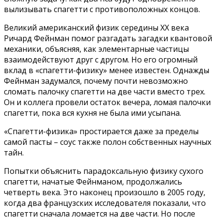
вылизывать спагетти с противоположных концов.
Великий американский физик середины XX века
Ричард Фейнман помог разгадать загадки квантовой
механики, объясняя, как элементарные частицы
взаимодействуют друг с другом. Но его огромный
вклад в «спагетти-физику» менее известен. Однажды
Фейнман задумался, почему почти невозможно
сломать палочку спагетти на две части вместо трех.
Он и коллега провели остаток вечера, ломая палочки
спагетти, пока вся кухня не была ими усыпана.
«Спагетти-физика» простирается даже за пределы
самой пасты – соус также полон собственных научных
тайн.
Попытки объяснить парадоксальную физику сухого
спагетти, начатые Фейнманом, продолжались
четверть века. Это наконец произошло в 2005 году,
когда два французских исследователя показали, что
спагетти сначала ломается на две части. Но после