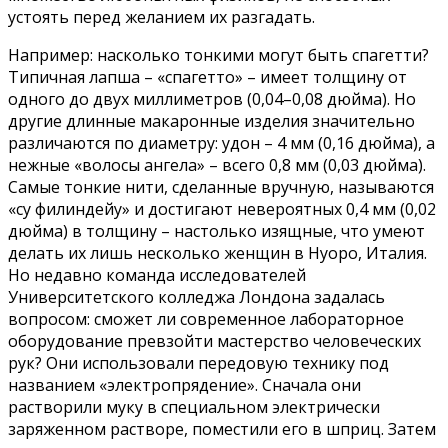
устоять перед желанием их разгадать.
Например: насколько тонкими могут быть спагетти?
Типичная лапша – «спагетто» – имеет толщину от
одного до двух миллиметров (0,04–0,08 дюйма). Но
другие длинные макаронные изделия значительно
различаются по диаметру: удон – 4 мм (0,16 дюйма), а
нежные «волосы ангела» – всего 0,8 мм (0,03 дюйма).
Самые тонкие нити, сделанные вручную, называются
«су филиндейу» и достигают невероятных 0,4 мм (0,02
дюйма) в толщину – настолько изящные, что умеют
делать их лишь несколько женщин в Нуоро, Италия.
Но недавно команда исследователей
Университетского колледжа Лондона задалась
вопросом: сможет ли современное лабораторное
оборудование превзойти мастерство человеческих
рук? Они использовали передовую технику под
названием «электропрядение». Сначала они
растворили муку в специальном электрически
заряженном растворе, поместили его в шприц. Затем