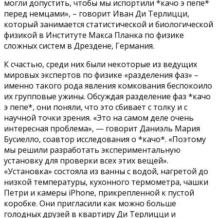
могли допустить, чтобы мы испортили *качо э пепе*
перед немцами», – говорит Иван Ди Терлицци,
который занимается статистической и биологической
физикой в Институте Макса Планка по физике
сложных систем в Дрездене, Германия.
К счастью, среди них были некоторые из ведущих
мировых экспертов по физике «разделения фаз» –
именно такого рода явления комкования беспокоило
их групповые ужины. Обсуждая разделение фаз *качо
э пепе*, они поняли, что это сбивает с толку и с
научной точки зрения. «Это на самом деле очень
интересная проблема», — говорит Даниэль Мария
Бусиелло, соавтор исследования о *качо*. «Поэтому
мы решили разработать экспериментальную
установку для проверки всех этих вещей».
«Установка» состояла из ванны с водой, нагретой до
низкой температуры, кухонного термометра, чашки
Петри и камеры iPhone, прикрепленной к пустой
коробке. Они пригласили как можно больше
голодных друзей в квартиру Ди Терлицци и