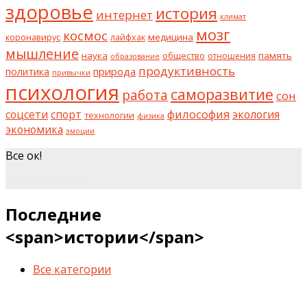
здоровье
история
интернет
климат
мозг
космос
коронавирус
медицина
лайфхак
мышление
наука
общество
память
отношения
образование
продуктивность
природа
политика
привычки
психология
саморазвитие
работа
сон
философия
соцсети
спорт
экология
технологии
физика
экономика
эмоции
Все ок!
шкаф на заказ
Последние
<span>истории</span>
Все категории