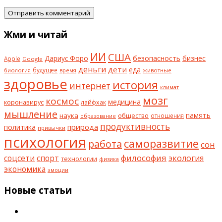
Жми и читай
ИИ
США
безопасность
бизнес
Дариус Форо
Apple
Google
деньги
дети
еда
будущее
биология
животные
время
здоровье
история
интернет
климат
мозг
космос
коронавирус
медицина
лайфхак
мышление
наука
общество
память
отношения
образование
продуктивность
природа
политика
привычки
психология
саморазвитие
работа
сон
философия
соцсети
спорт
экология
технологии
физика
экономика
эмоции
Новые статьи