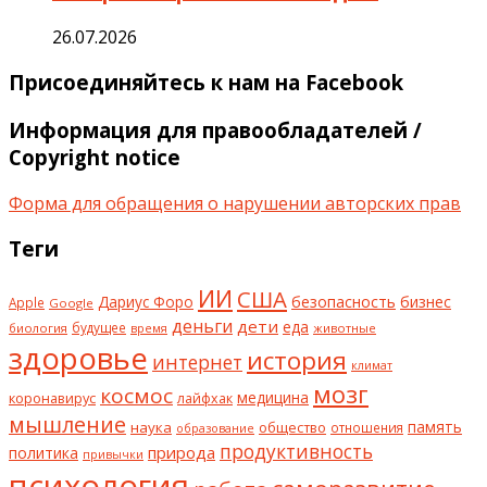
26.07.2026
Присоединяйтесь к нам на Facebook
Информация для правообладателей /
Copyright notice
Форма для обращения о нарушении авторских прав
Теги
ИИ
США
безопасность
бизнес
Дариус Форо
Apple
Google
деньги
дети
еда
будущее
биология
животные
время
здоровье
история
интернет
климат
мозг
космос
коронавирус
медицина
лайфхак
мышление
наука
общество
память
отношения
образование
продуктивность
природа
политика
привычки
психология