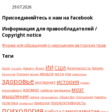
29.07.2026
Присоединяйтесь к нам на Facebook
Информация для правообладателей /
Copyright notice
Форма для обращения о нарушении авторских прав
Теги
ИИ
США
безопасность
бизнес
Дариус Форо
Apple
Google
деньги
дети
еда
будущее
биология
животные
время
здоровье
история
интернет
климат
мозг
космос
коронавирус
медицина
лайфхак
мышление
наука
общество
память
отношения
образование
продуктивность
природа
политика
привычки
психология
саморазвитие
работа
сон