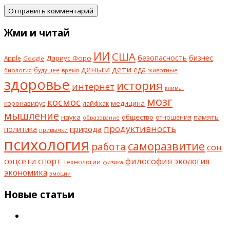
Жми и читай
ИИ
США
безопасность
бизнес
Дариус Форо
Apple
Google
деньги
дети
еда
будущее
биология
животные
время
здоровье
история
интернет
климат
мозг
космос
коронавирус
медицина
лайфхак
мышление
наука
общество
память
отношения
образование
продуктивность
природа
политика
привычки
психология
саморазвитие
работа
сон
философия
соцсети
спорт
экология
технологии
физика
экономика
эмоции
Новые статьи