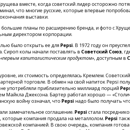
 Хрущева вместе, когда советский лидер осторожно пот
оминал, что многие русские, которые впервые попробо
 окончания выставки.
и большие планы по расширению бренда, и фото с Хрущ
альным директором корпорации.
елью было открыть ее для
Pepsi
. В 1972 году он преусп
а. Сироп колы начали поставлять в
Советский Союз
, г
а
«первым капиталистическим продуктом»
, доступным в
ровне, их стоимость определялась Кремлем. Советский
артерной торговле. В обмен на свой напиток Pepsi пол
дане употребляли приблизительно миллиард порций
Pep
ем Майкла Джексона. Бартер работал хорошо — «Столи
анскую войну означал, что
Pepsi
надо было получать что
али замечательное соглашение.
Pepsi
стала посреднико
ц, которые компания продала на металлолом.
Pepsi
такж
норвежской компанией. В свою очередь, компания готов