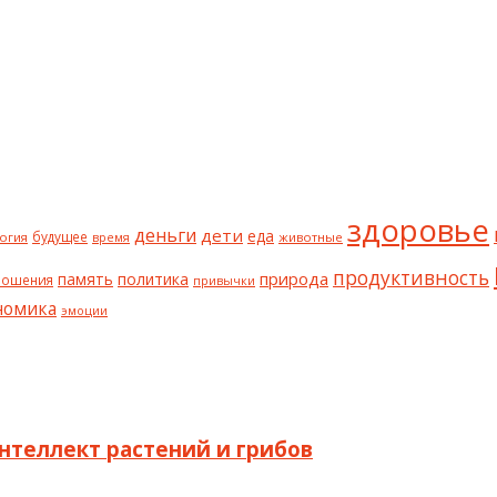
здоровье
деньги
дети
еда
будущее
огия
животные
время
продуктивность
природа
политика
память
ношения
привычки
номика
эмоции
интеллект растений и грибов