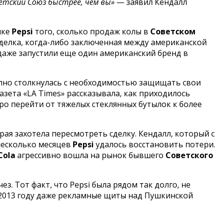
етский Союз быстрее, чем вы»
— заявил Кендалл
нке
Pepsi
того, сколько продаж колы в
Советском
сделка, когда-либо заключенная между американской
аже запустили еще один американский бренд в
апно столкнулась с необходимостью защищать свои
зета «LA Times» рассказывала, как приходилось
ро перейти от тяжелых стеклянных бутылок к более
ая захотела пересмотреть сделку. Кендалл, который с
несколько месяцев
Pepsi
удалось восстановить потери.
Cola
агрессивно вошла на рынок бывшего
Советского
чез. Тот факт, что Pepsi была рядом так долго, не
в 2013 году даже рекламные щиты над Пушкинской