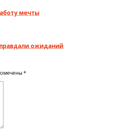
 работу мечты
 оправдали ожиданий
помечены
*