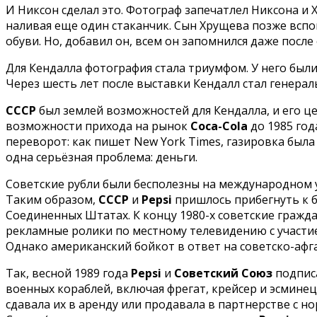
И Никсон сделал это. Фотограф запечатлел Никсона и
наливая еще один стаканчик. Сын Хрущева позже всп
обуви. Но, добавил он, всем он запомнился даже после
Для Кендалла фотография стала триумфом. У него был
Через шесть лет после выставки Кендалл стал генер
СССР
был землей возможностей для Кендалла, и его ц
возможности прихода на рынок
Coca-Cola
до 1985 год
переворот: как пишет New York Times, газировка был
одна серьёзная проблема: деньги.
Советские рубли были бесполезны на международном у
Таким образом,
СССР
и
Pepsi
пришлось прибегнуть к б
Соединенных Штатах. К концу 1980-х советские граж
рекламные ролики по местному телевидению с участи
Однако американский бойкот в ответ на советско-афг
Так, весной 1989 года
Pepsi
и
Советский Союз
подпис
военных кораблей, включая фрегат, крейсер и эсмине
сдавала их в аренду или продавала в партнерстве с 