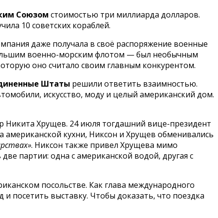
ким Союзом
стоимостью три миллиарда долларов.
чила 10 советских кораблей.
компания даже получала в своё распоряжение военные
большим военно-морским флотом — был необычным
которую оно считало своим главным конкурентом.
диненные Штаты
решили ответить взаимностью.
томобили, искусство, моду и целый американский дом.
дер Никита Хрущев. 24 июля тогдашний вице-президент
та американской кухни, Никсон и Хрущев обменивались
арствах»
. Никсон также привел Хрущева мимо
 две партии: одна с американской водой, другая с
риканском посольстве. Как глава международного
 и посетить выставку. Чтобы доказать, что поездка