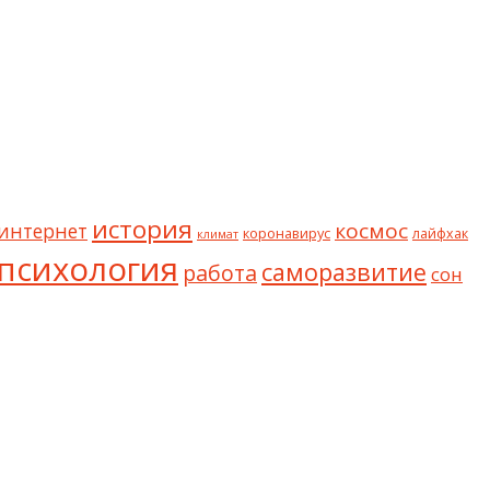
история
космос
интернет
коронавирус
лайфхак
климат
психология
саморазвитие
работа
сон