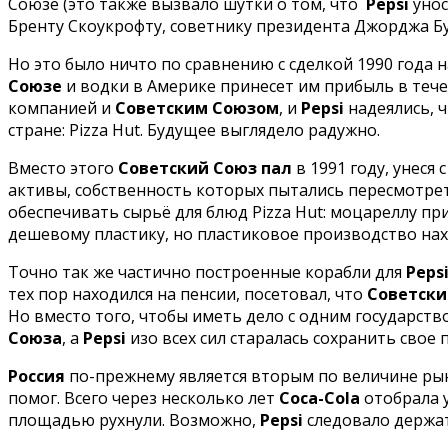
Союзе (это также вызвало шутки о том, что
Pepsi
унос
Бренту Скоукрофту, советнику президента Джорджа Б
Но это было ничто по сравнению с сделкой 1990 года 
Союзе
и водки в Америке принесет им прибыль в тече
компанией и
Советским Союзом
, и
Pepsi
надеялись, ч
стране: Pizza Hut. Будущее выглядело радужно.
Вместо этого
Советский Союз пал
в 1991 году, унеся 
активы, собственность которых пытались пересмотреть
обеспечивать сырьё для блюд Pizza Hut: моцареллу пр
дешевому пластику, но пластиковое производство нах
Точно так же частично построенные корабли для
Peps
тех пор находился на пенсии, посетовал, что
Советск
Но вместо того, чтобы иметь дело с одним государств
Союза
, а
Pepsi
изо всех сил старалась сохранить свое
Россия
по-прежнему является вторым по величине р
помог. Всего через несколько лет
Coca-Cola
отобрала 
площадью рухнули. Возможно,
Pepsi
следовало держат