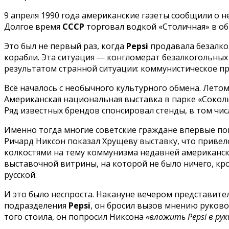
9 апреля 1990 года американские газеты сообщили о н
Долгое время
СССР
торговал водкой «Столичная» в об
Это был не первый раз, когда
Pepsi
продавала безалког
корабли. Эта ситуация — конгломерат безалкогольн
результатом странной ситуации: коммунистическое пр
Всё началось с необычного культурного обмена. Летом
Американская национальная выставка в парке «Соколь
Ряд известных брендов спонсировал стенды, в том числе
Именно тогда многие советские граждане впервые п
Ричард Никсон показал Хрущеву выставку, что привел
колкостями на тему коммунизма недавней американс
выставочной витрины, на которой не было ничего, к
русской.
И это было неспроста. Накануне вечером представит
подразделения
Pepsi
, он бросил вызов мнению руково
того стоила, он попросил Никсона
«вложить Pepsi в рук