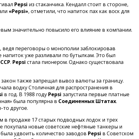
ягивал
Pepsi
из стаканчика. Кендалл стоит в стороне,
вали
«Pepsi»
, отметили, что напиток пах как воск для
евым значительно повысило его влияние в компании.
ел, ведя переговоры о монополии заблокировав
де напиток уже разливали по бутылкам. Это был
СССР
.
Pepsi
стала пионером. Однако существовала
 закон также запрещал вывоз валюты за границу.
учала водку Столичная для распространения в
si
в год. В 1988 году
Pepsi
запустила первые платные
чная» была популярна в
Соединенных Штатах
.
-то другое.
м в продаже 17 старых подводных лодок и трех
е покупала новые советские нефтяные танкеры и
а была удвоить количество заводов
Pepsi
в Советском