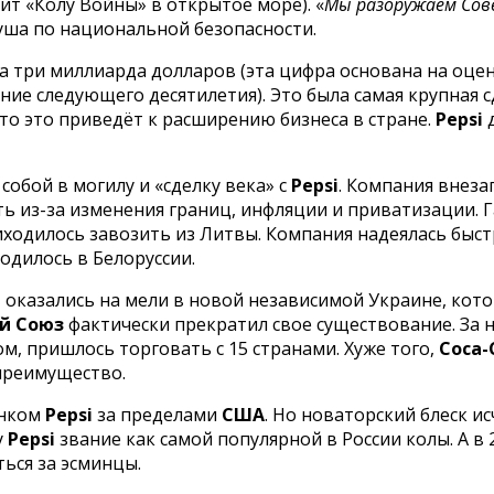
ит «Колу Войны» в открытое море). «
Мы разоружаем Сов
уша по национальной безопасности.
на три миллиарда долларов (эта цифра основана на оце
ние следующего десятилетия). Это была самая крупная 
то это приведёт к расширению бизнеса в стране.
Pepsi
д
с собой в могилу и «сделку века» с
Pepsi
. Компания внез
 из-за изменения границ, инфляции и приватизации. Га
иходилось завозить из Литвы. Компания надеялась быст
одилось в Белоруссии.
i
оказались на мели в новой независимой Украине, котор
ий Союз
фактически прекратил свое существование. За 
ом, пришлось торговать с 15 странами. Хуже того,
Coca-
 преимущество.
ынком
Pepsi
за пределами
США
. Но новаторский блеск ис
у
Pepsi
звание как самой популярной в России колы. А 
ься за эсминцы.