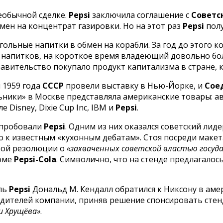
еобычной сделке.
Pepsi
заключила соглашение с
Советс
мен на концентрат газировки. Но на этот раз
Pepsi
полу
ольные напитки в обмен на корабли. За год до этого 
ых напитков, на короткое время владеющий довольно 
авительство покупало продукт капитализма в стране, 
 1959 года
СССР
провели выставку в Нью-Йорке, и
Сое
ники» в Москве представляла американские товары: ав
 Disney, Dixie Cup Inc, IBM и
Pepsi
.
опробовали
Pepsi
. Одним из них оказался советский ли
о к известным «кухонным дебатам». Стоя посреди маке
кой резолюции о
«захваченных советской властью госуд
роме
Pepsi-Cola
. Символично, что на стенде предлагалось
ель
Pepsi
Дональд М. Кендалл обратился к Никсону в аме
дителей компании, приняв решение спонсировать стенд
и Хрущёва»
.