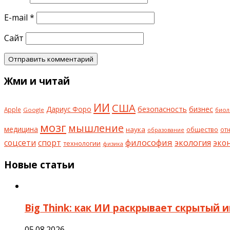
E-mail
*
Сайт
Жми и читай
ИИ
США
безопасность
бизнес
Дариус Форо
Apple
Google
биол
мозг
мышление
медицина
наука
общество
от
образование
философия
соцсети
спорт
экология
эко
технологии
физика
Новые статьи
Big Think: как ИИ раскрывает скрытый 
05.08.2026