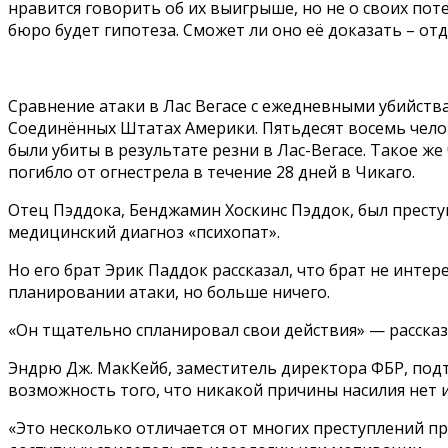
нравится говорить об их выигрыше, но не о своих пот
бюро будет гипотеза. Сможет ли оно её доказать – от
Сравнение атаки в Лас Вегасе с ежедневными убийств
Соединённых Штатах Америки. Пятьдесят восемь чел
были убиты в результате резни в Лас-Вегасе. Такое же
погибло от огнестрела в течение 28 дней в Чикаго.
Отец Пэддока, Бенджамин Хоскинс Пэддок, был прест
медицинский диагноз «психопат».
Но его брат Эрик Паддок рассказал, что брат не инте
планировании атаки, но больше ничего.
«Он тщательно спланировал свои действия» — рассказа
Эндрю Дж. МакКейб, заместитель директора ФБР, подт
возможность того, что никакой причины насилия нет и
«Это несколько отличается от многих преступлений 