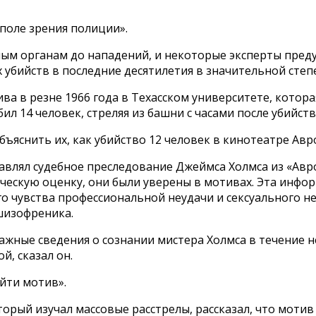
 поле зрения полиции».
м органам до нападений, и некоторые эксперты преду
х убийств в последние десятилетия в значительной сте
ва в резне 1966 года в Техасском университете, котор
л 14 человек, стреляя из башни с часами после убийств
ъяснить их, как убийство 12 человек в кинотеатре Авро
влял судебное преследование Джеймса Холмса из «Аврор
ескую оценку, они были уверены в мотивах. Эта информа
о чувства профессиональной неудачи и сексуального не
 шизофреника.
л важные сведения о сознании мистера Холмса в течени
й, сказал он.
йти мотив».
орый изучал массовые расстрелы, рассказал, что моти