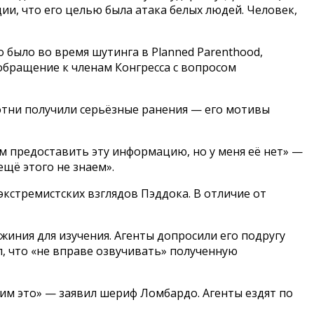
ции, что его целью была атака белых людей. Человек,
о было во время шутинга в Planned Parenthood,
 обращение к членам Конгресса с вопросом
отни получили серьёзные ранения — его мотивы
м предоставить эту информацию, но у меня её нет» —
щё этого не знаем».
экстремистских взглядов Пэддока. В отличие от
ния для изучения. Агенты допросили его подругу
, что «не вправе озвучивать» полученную
вим это» — заявил шериф Ломбардо. Агенты ездят по