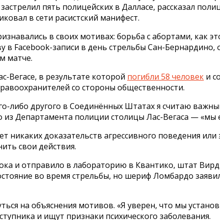
 застрелил пять полицейских в Далласе, рассказал поли
ликовал в сети расистский манифест.
изнавались в своих мотивах: борьба с абортами, как эт
 в ​​Facebook-записи в день стрельбы Сан-Бернардино,
м матче.
ас-Вегасе, в результате которой
погибли 58 человек
и с
правоохранителей со стороны общественности.
ого-либо другого в Соединённых Штатах я считаю важны
 из Департамента полиции столицы Лас-Вегаса — «мы е
т никаких доказательств агрессивного поведения или 
ить свои действия.
а и отправило в лабораторию в Квантико, штат Вирджи
остояние во время стрельбы, но шериф Ломбардо заявил
ться на объяснения мотивов. «Я уверен, что мы устано
еступника и ищут признаки психического заболевания.