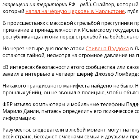
запрещена на территории РФ – ред.
). Снайпер, который
который
напал на чёрную церковь в Чарльстоне
, пуб
В происшествиях с массовой стрельбой преступники пр
признание в принадлежности к Исламскому государству
республиканцы ли они перед стрельбой на бейсбольно
Но через четыре дня после атаки
Стивена Пэддока
в Л
остаются тайной, несмотря на огромное давление на 
«В интересах безопасности этого сообщества или как
заявил в интервью в четверг шериф Джозеф Ломбардо
Никакого грандиозного манифеста найдено не было. Не
прошлых убийц, он не звонил в полицию, чтобы объясн
ФБР изъяло компьютеры и мобильные телефоны Пэддок
Марило Данли, пытаясь определить его психическое с
информацию.
Разумеется, следователи в любой момент могут наткну
всей стране, беседуют с членами семьи и друзьями пр