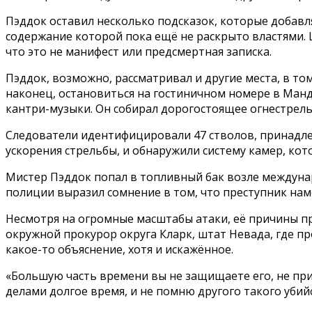
Пэддок оставил несколько подсказок, которые добавл
содержание которой пока ещё не раскрыто властями. 
что это не манифест или предсмертная записка.
Пэддок, возможно, рассматривал и другие места, в том
наконец, остановиться на гостиничном номере в Манд
кантри-музыки. Он собирал дорогостоящее огнестрель
Следователи идентифицировали 47 стволов, принадле
ускорения стрельбы, и обнаружили систему камер, ко
Мистер Пэддок попал в топливный бак возле междуна
полиции выразил сомнение в том, что преступник нам
Несмотря на огромные масштабы атаки, её причины п
окружной прокурор округа Кларк, штат Невада, где пр
какое-то объяснение, хотя и искажённое.
«Большую часть времени вы не защищаете его, не пр
делами долгое время, и не помню другого такого уби