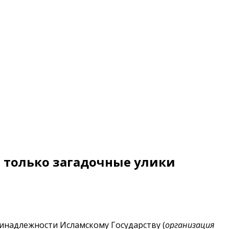
л только загадочные улики
ринадлежности Исламскому Государству (
организация