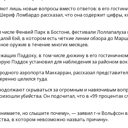
яют лишь новые вопросы вместо ответов: в его гостин
Шериф Ломбардо рассказал, что она содержит цифры, к
 числе Фенвей Парк в Бостоне, фестивали Лоллапалуза 
алэй бэй, в котором есть чёткие линии обзора до Марш
ное оружие в течение многих месяцев.
жащих Пэддоку, в том числе дюжину в его гостинично
торую Пэддок установил для наблюдения за районом вок
родного аэропорта Маккарран, рассказал представител
еренно целился туда.
родолжают скрываться за огромным и навязчивым вопр
оизошли убийства. Он подсчитал, что в «99 процентах 
инимаете, но слышите почему», — заявил г-н Вольфсон
йства, в котором невозможно назвать причину».