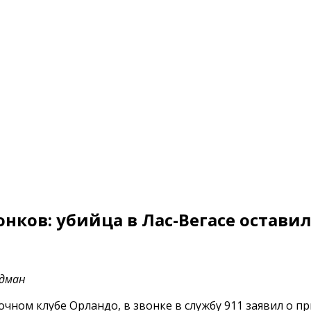
нков: убийца в Лас-Вегасе остави
лдман
очном клубе Орландо, в звонке в службу 911 заявил о п