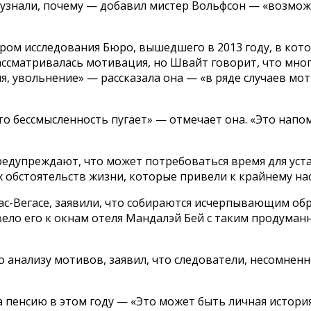
узнали, почему — добавил мистер Вольфсон — «возможно,
ром исследования Бюро, вышедшего в 2013 году, в кот
ассматривалась мотивация, но Швайт говорит, что мно
ия, увольнение» — рассказала она — «в ряде случаев мо
то бессмысленность пугает» — отмечает она. «Это напом
едупреждают, что может потребоваться время для уст
х обстоятельств жизни, которые привели к крайнему на
ас-Вегасе, заявили, что собираются исчерпывающим об
вело его к окнам отеля Мандалэй Бей с таким продуман
анализу мотивов, заявил, что следователи, несомненн
 пенсию в этом году — «Это может быть личная истори