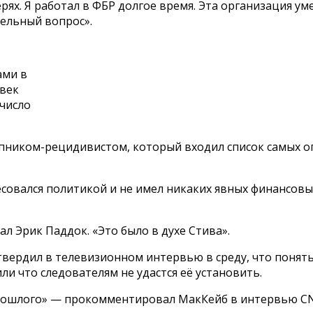
ерях. Я работал в ФБР долгое время. Эта организация у
дельный вопрос».
ами в
овек
 число
упником-рецидивистом, который входил список самых о
ресовался политикой и не имел никаких явных финансов
л Эрик Паддок. «Это было в духе Стива».
вердил в телевизионном интервью в среду, что понять 
ли что следователям не удастся её установить.
прошлого» — прокомментировал МакКейб в интервью CNB