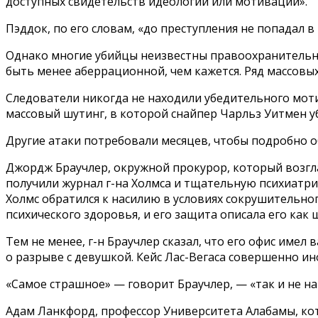
доступных свидетельств идеологии или мотивации».
Пэддок, по его словам, «до преступления не попадал в
Однако многие убийцы неизвестны правоохранительны
быть менее аберрационной, чем кажется. Ряд массовы
Следователи никогда не находили убедительного моти
массовый шутинг, в которой снайпер Чарльз Уитмен уби
Другие атаки потребовали месяцев, чтобы подробно об
Джордж Браучлер, окружной прокурор, который возгла
получили журнал г-на Холмса и тщательную психиатрич
Холмс обратился к насилию в условиях сокрушительног
психического здоровья, и его защита описала его как
Тем не менее, г-н Браучлер сказал, что его офис име
о разрыве с девушкой. Кейс Лас-Вегаса совершенно ино
«Самое страшное» — говорит Браучлер, — «так и не на
Адам Ланкфорд, профессор Университета Алабамы, кот