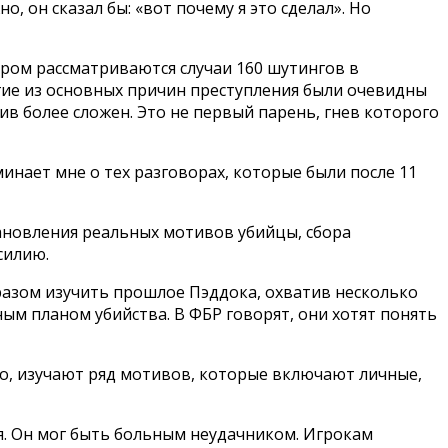
 он сказал бы: «вот почему я это сделал». Но
ором рассматриваются случаи 160 шутингов в
гие из основных причин преступления были очевидны
тив более сложен. Это не первый парень, гнев которого
инает мне о тех разговорах, которые были после 11
ановления реальных мотивов убийцы, сбора
силию.
разом изучить прошлое Пэддока, охватив несколько
ным планом убийства. В ФБР говорят, они хотят понять
о, изучают ряд мотивов, которые включают личные,
я. Он мог быть больным неудачником. Игрокам