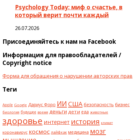
Psychology Today: миф о счастье, в
который верит почти каждый
26.07.2026
Присоединяйтесь к нам на Facebook
Информация для правообладателей /
Copyright notice
Форма для обращения о нарушении авторских прав
Теги
ИИ
США
безопасность
бизнес
Дариус Форо
Apple
Google
деньги
дети
еда
будущее
биология
животные
время
здоровье
история
интернет
климат
мозг
космос
коронавирус
медицина
лайфхак
мышление