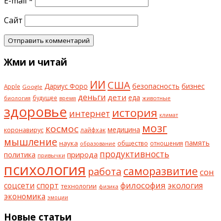
E-mail
*
Сайт
Жми и читай
ИИ
США
безопасность
бизнес
Дариус Форо
Apple
Google
деньги
дети
еда
будущее
биология
животные
время
здоровье
история
интернет
климат
мозг
космос
коронавирус
медицина
лайфхак
мышление
наука
общество
память
отношения
образование
продуктивность
природа
политика
привычки
психология
саморазвитие
работа
сон
философия
соцсети
спорт
экология
технологии
физика
экономика
эмоции
Новые статьи