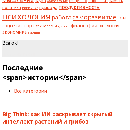
наука
общество
память
отношения
образование
продуктивность
природа
политика
привычки
психология
саморазвитие
работа
сон
философия
соцсети
спорт
экология
технологии
физика
экономика
эмоции
Все ок!
шкаф на заказ
Последние
<span>истории</span>
Все категории
Big Think: как ИИ раскрывает скрытый
интеллект растений и грибов