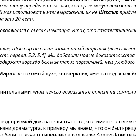
 частоту определенных слов, которые могут показаться 
ой мог использовать эти выражения, их не
Шекспир
придум
за эти 20 лет».
 появляются в пьесах Шекспира. Итак, это статистическ
ниям, Шекспир не писал знаменитый отрывок (пьесы «Ген
сть первая, 5.3, 5.4]. Мы добавили новые доказательства
одержат гораздо больше таких параллелей, чем у любого 
Марло
: «знакомый дух», «вычеркни», «места под землей
омнительными:
«Нам нечего возразить в ответ на сомнен
под призмой доказательства того, что именно он явл
изни драматурга, к примеру мы знаем, что он был креще
рбери, получал стипендию в колледже Корпус-Кристи в 