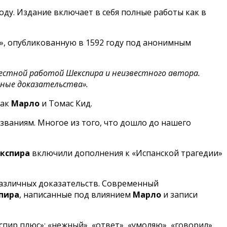
оду. Издание включает в себя полные работы как в
», опубликованную в 1592 году под анонимным
вместной работой Шекспира и неизвестного автора.
ьные доказательства».
как
Марло
и Томас Кид.
названиям. Многое из того, что дошло до нашего
кспира
включили дополнения к «Испанской трагедии»
азличных доказательств. Современный
пира
, написанные под влиянием
Марло
и записи
ир плюс»: «нежный», «ответ», «умоляю», «говорил»,