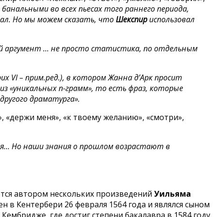
банальными во всех пьесах того раннего периода,
ал. Но мы можем сказать, что
Шекспир
использовал
ий аргумент … не просто статистика, по отдельным
рих
VI – прим.ред.), в котором Жанна д’Арк просит
 из «уникальных n-грамм», то есть фраз, которые
другого драматурга».
», «держи меня», «к твоему желанию», «смотри»,
ия… Но наши знания о прошлом возрастают в
яется автором нескольких произведений
Уильяма
н в Кентербери 26 февраля 1564 года и являлся сыном
Кембридже, где достиг степени бакалавра в 1584 году.