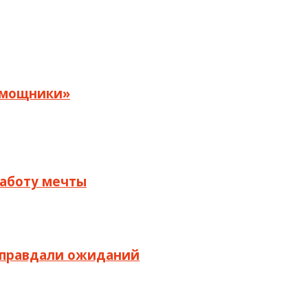
помощники»
 работу мечты
 оправдали ожиданий