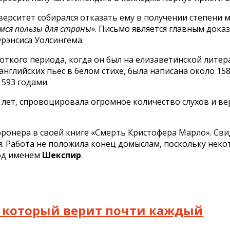
ерситет собирался отказать ему в получении степени м
мся пользы для страны»
. Письмо является главным дока
Фрэнсиса Уолсингема.
ткого периода, когда он был на елизаветинской литера
нглийских пьес в белом стихе, была написана около 158
1593 годами.
9 лет, спровоцировала огромное количество слухов и ве
оронера в своей книге «Смерть Кристофера Марло». Свид
ся. Работа не положила конец домыслам, поскольку нек
од именем
Шекспир
.
 в который верит почти каждый