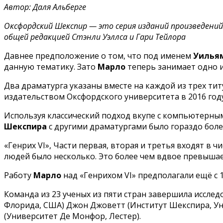
Автор: Даля Альберге
Оксфордский Шекспир — это серия изданий произведени
общей редакцией Стэнли Уэллса и Гари Тейлора
Давнее предположение о том, что под именем
Уилья
данную тематику. Зато
Марло
теперь занимает одно и
Два драматурга указаны вместе на каждой из трех ти
издательством Оксфордского университета в 2016 году
Используя классический подход вкупе с компьютерным
Шекспира
с другими драматургами было гораздо боле
«Генрих VI», Части первая, вторая и третья входят в 
людей было несколько. Это более чем вдвое превышае
Работу
Марло
над «Генрихом VI» предполагали ещё с 1
Команда из 23 ученых из пяти стран завершила иссле
Флорида, США) Джон Джоветт (Институт Шекспира, Ун
(Университет Де Монфор, Лестер).