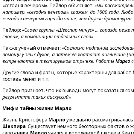
«сегодня вечером». Тейлор объясняет:
«мы рассмотрели
например, «сегодня вечером», скажем, до 1600 года. Люб
«сегодня вечером» гораздо чаще, чем другие драматурги 
Тейлор:
«Слова группы «Шекспир минус» … гораздо реже
словам, а комбинации отдельных слов».
Также учёный отмечает:
«Согласно недавним исследова
помощи у злых духов, а затем ее хватают англичане [Ча
встречаются в тестируемом отрывке. Работы
Марло
с
Другие слова и фразы, которые характерны для работ
«оставь меня» и т.п.
Тейлор признает, что их выводы могут показаться с
результате таких дискуссий».
Миф и тайны жизни Марло
Жизнь Кристофера
Марло
уже давно рассматривалась 
Шекпира
. Существует немного бесспорных фактов о ж
сапожника.
Марло
учился в королевской школе в Кенте