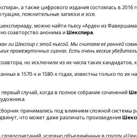
пира», а также цифрового издания состоялась в 2016 г
туации, пояснительные записки и эссе.
 шекспириаду, можно найти пьесу «Арден из Фавершама
ано соавторство анонима и
Шекспира
.
язан ли Шекспир с этой пьесой. Мы считаем её ранней со
ких промежуточных сценах. Есть очень веские убедител
оавтора, но исключили из их числа таких кандидатов, 
анных в 1570-х и 1580-х годах, известны только по их 
первый случай, когда в полное собрание сочинений
Ше
художника.
сборник принимались под влиянием сложной системы р
двинут, что может даже различать произведения
Шекс
словосочетаний, условно объединённых в группу «Шексп