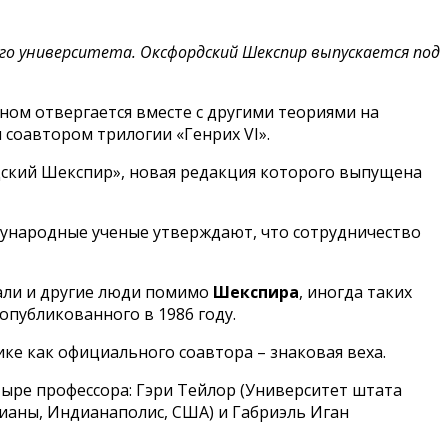
го университета. Оксфордский Шекспир выпускается под
ном отвергается вместе с другими теориями на
 соавтором трилогии «Генрих VI».
дский Шекспир», новая редакция которого выпущена
дународные ученые утверждают, что сотрудничество
отали и другие люди помимо
Шекспира
, иногда таких
публикованного в 1986 году.
ике как официального соавтора – знаковая веха.
тыре профессора: Гэри Тейлор (Университет штата
ианы, Индианаполис, США) и Габриэль Иган