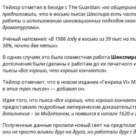
Тейлор отметил в беседе с The Guardian: «
по общеприн
предположили, что в восьми пьесах Шекспира есть час
работы и использованию инновационных подходов оконч
драматургами
».
Учёный напомнил: «
В 1986 году в восьми из 39 пьес на 
38%, почти две пятых»
.
В одних случаях это была совместная работа
Шекспир
дополнения были сделаны к работам до их печатного 
пьесы
«Все хорошо, что хорошо кончается».
Тейлор отмечает, что в новом издании «Генриха VI» М
в этих трех пьесах»
— добавил он.
Идея того, что пьеса
«Все хорошо, что хорошо кончает
предоставило подробные эмпирические доказательс
дополнение – за Мидлтоном, и появился в начале 1620-х 
Полученные данные пролили новый свет на предпола
они не просто влияли друг на друга, но работали друг с