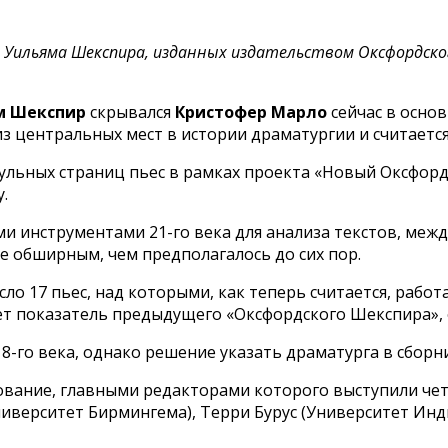
й Уильяма Шекспира, изданных издательством Оксфордско
м Шекспир
скрывался
Кристофер Марло
сейчас в основ
з центральных мест в истории драматургии и считается
тульных страниц пьес в рамках проекта «Новый Оксфор
.
и инструментами 21-го века для анализа текстов, меж
е обширным, чем предполагалось до сих пор.
число 17 пьес, над которыми, как теперь считается, раб
т показатель предыдущего «Оксфордского Шекспира», о
8-го века, однако решение указать драматурга в сборн
дование, главными редакторами которого выступили че
иверситет Бирмингема), Терри Бурус (Университет Инд