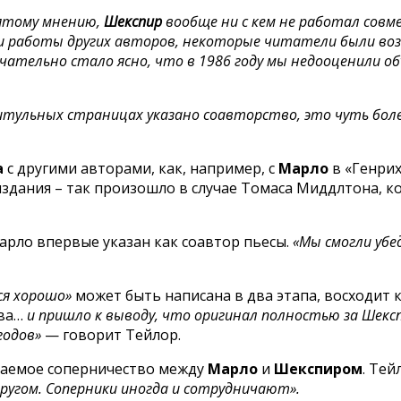
ятому мнению,
Шекспир
вообще ни с кем не работал совме
ти работы других авторов, некоторые читатели были воз
ательно стало ясно, что в 1986 году мы недооценили о
титульных страницах указано соавторство, это чуть более
а
с другими авторами, как, например, с
Марло
в «Генрих
издания – так произошло в случае Томаса Миддлтона, 
арло впервые указан как соавтор пьесы.
«Мы смогли уб
ся хорошо»
может быть написана в два этапа, восходит к
тва…
и пришло к выводу, что оригинал полностью за Шекспи
годов»
— говорит Тейлор.
гаемое соперничество между
Марло
и
Шекспиром
. Тей
 другом. Соперники иногда и сотрудничают».