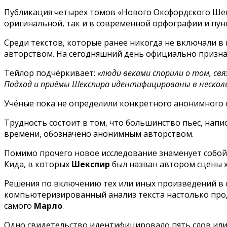
Публикация четырех томов «Нового Оксфордского Шекс
оригинальной, так и в современной орфографии и пунк
Среди текстов, которые ранее никогда не включали в
авторством. На сегодняшний день официально призн
Тейлор подчёркивает:
«люди веками спорили о том, св
Подход и приёмы Шекспира идентифицированы в несколь
Учёные пока не определили конкретного анонимного с
Трудность состоит в том, что большинство пьес, напис
времени, обозначено анонимным авторством.
Помимо прочего новое исследование знаменует собой 
Кида, в которых
Шекспир
был назван автором сцены 
Решения по включению тех или иных произведений в 
компьютеризированный анализ текста настолько про
самого
Марло
.
Одно свидетельство идентифицировало пять слов или 