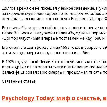
Долгое время он не посещал учебное заведение, и унив
за
«хорошее служение»
королеве по
«вопросам, касающи
агентом главы шпионского корпуса Елизаветы I, сэра 
Его пьесы были чрезвычайно популярны в течение коро
первой. Пьеса «Тамбурлейн Великий», одна из первых а
«Доктор Фауст» был впервые поставлен между 1588 и 
Его смерть в Дептфорде в мае 1593 года, в возрасте 2
атеизма, до смерти от рук соперника в любви.
В 1925 году ученый Лесли Хотсон опубликовал отчет к
время драки из-за оплаты счета и мгновенно скончал
фальсифицировал свою смерть и продолжал писать п
Связанные статьи
Psychology Today: миф о счастье,