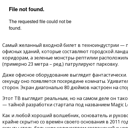
Самый желанный входной билет в техноиндустрии — 
офисных зданий, которые составляют городской ландш
коридорам, а зеленые монстры-рептилии расположили
(примерно 23 метра – ред.) патрулируют парковку.
Даже офисное оборудование выглядит фантастически. 
секунду оно появляется посередине комнаты. Удивител
сторон. Экран диагональю 80 дюймов настроен на спо
Этот ТВ выглядит реальным, но на самом деле он так
— тайной разработки стартапа под названием Magic L
Как и любой хороший волшебник, основатель и руково
крайне скрытно со времён своего основания в 2011 го
скрыты столь большим количеством соглашений и нера