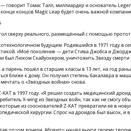
 — говорит Томас Талл, миллиардер и основатель Legend
 конце концов Magic Leap будет очень важной компани
тол сверху реального, размещённый с помощью прототи
котехнологичном будущем. Родившийся в 1971 году в с
тикой. «Моё поколение — дети Стива Джобса и Джорджа
ли был Люком Скайуокером, уничтожить Звезду смерти и
 а парень пошёл в старшие классы в 13 лет, на год ран
ся ближе к дому. Он получил степень бакалавра в маши
мечтать о «Звёздных войнах» снова.
KAT в 1997 году. «Я решил создать медицинский дроид 
ребитель X-wing из Звездных войн, так как не смогу о
некоторые из сооснователей Z-KAT превратили её в нов
едической хирургии. Спрос на дроидов был высок, и в 
тав отцом дочери, Абовитц нашёл выход своему творче