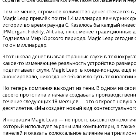
Тем не менее, огромное количество денег стекается в
Magic Leap привлёк почти 1.4 миллиарда венчурных ср
истории во время раунда С. Казалось бы каждый инвест
JPMorgan, Fidelity, Alibabа, плюс менее традиционные
Годзилла и Мир Юрского периода. Magic Leap сегодня 
то он миллиардер.
Этот шквал денег вызвал странные слухи в технокруга
какое-то изменяющее реальность устройство размеро
подпитывает слухи. Magic Leap, в конце-концов, ещё 
анонсировало, никогда не объясняло суть технологии 
Но теперь компания выходит из тени. В одном из сво
своего прототипа и начала создавать производственны
течение следующих 18 месяцев — это откроет новую 
десятилетия. «Мы создаёт новый вид контекстуально
Инновация Magic Leap — не просто высокотехнологич
который использует экраны или компьютеры, а также
панелей и оказать колоссальное влияние на триллио