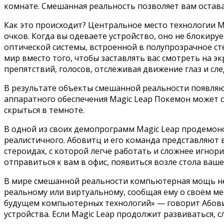
комнате. Смешанная реальность позволяет вам остава
Как это происходит? Центральное место технологии M
очков. Когда вы одеваете устройство, оно не блокир
оптической системы, встроенной в полупрозрачное ст
мир вместо того, чтобы заставлять вас смотреть на 
препятствий, голосов, отслеживая движение глаз и сле
В результате объекты смешанной реальности появля
аппаратного обеспечения Magic Leap Покемон может с
скрыться в темноте.
В одной из своих демопрограмм Magic Leap продемо
реалистичного. Абовитц и его команда представляют
стероидах, с которой легче работать и сложнее игнор
отправиться к вам в офис, появиться возле стола ваш
В мире смешанной реальности компьютерная мощь не 
реальному или виртуальному, сообщая ему о своём ме
будущем компьютерных технологий» — говорит Абовит
устройства. Если Magic Leap продолжит развиваться,