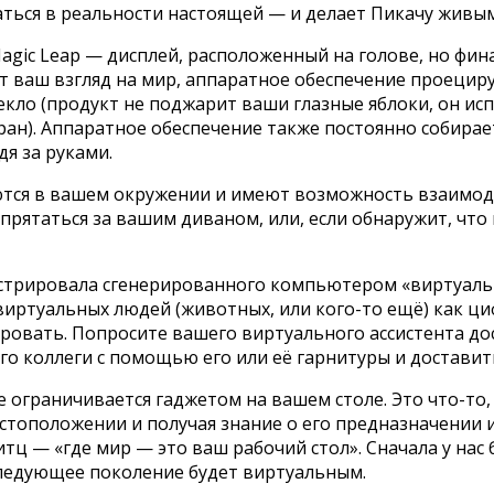
ться в реальности настоящей — и делает Пикачу живым
agic Leap — дисплей, расположенный на голове, но фи
ует ваш взгляд на мир, аппаратное обеспечение проеци
екло (продукт не поджарит ваши глазные яблоки, он ис
экран). Аппаратное обеспечение также постоянно собир
дя за руками.
ются в вашем окружении и имеют возможность взаимо
прятаться за вашим диваном, или, если обнаружит, что
нстрировала сгенерированного компьютером «виртуаль
 виртуальных людей (животных, или кого-то ещё) как 
ировать. Попросите вашего виртуального ассистента до
его коллеги с помощью его или её гарнитуры и достави
ограничивается гаджетом на вашем столе. Это что-то,
стоположении и получая знание о его предназначении и
ц — «где мир — это ваш рабочий стол». Сначала у нас
 следующее поколение будет виртуальным.