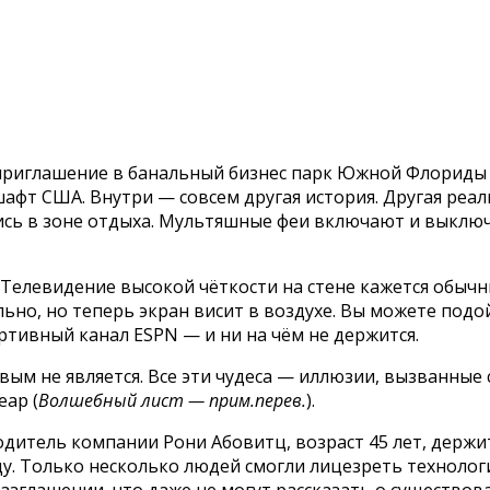
приглашение в банальный бизнес парк Южной Флориды 
афт США. Внутри — совсем другая история. Другая реал
сь в зоне отдыха. Мультяшные феи включают и выклю
Телевидение высокой чёткости на стене кажется обычны
ьно, но теперь экран висит в воздухе. Вы можете подой
ртивный канал ESPN — и ни на чём не держится.
овым не является. Все эти чудеса — иллюзии, вызванн
eap (
Волшебный лист — прим.перев.
).
дитель компании Рони Абовитц, возраст 45 лет, держи
ду. Только несколько людей смогли лицезреть технолог
зглашении, что даже не могут рассказать о существов