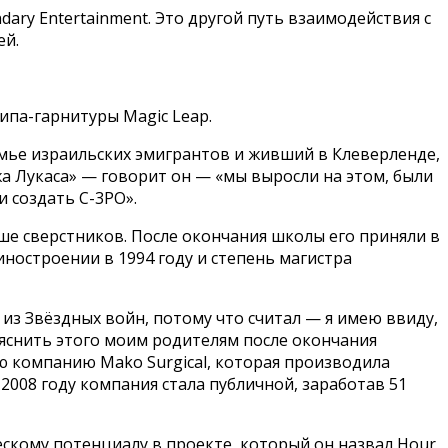
ary Entertainment. Это другой путь взаимодействия с
ей.
па-гарнитуры Magic Leap.
емье израильских эмигрантов и живший в Клеверленде,
 Лукаса» — говорит он — «мы выросли на этом, были
 создать C-3PO».
ьше сверстников. После окончания школы его приняли в
ностроении в 1994 году и степень магистра
из Звёздных войн, потому что считал — я имею ввиду,
бъяснить этого моим родителям после окончания
ую компанию Mako Surgical, которая производила
2008 году компания стала публичной, заработав 51
скому потенциалу в проекте, который он назвал Hour