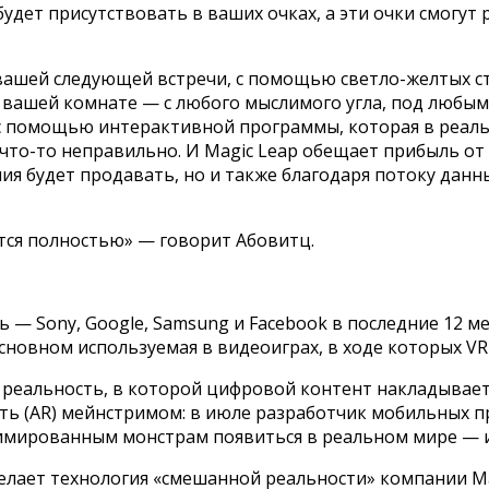
дет присутствовать в ваших очках, а эти очки смогут р
 вашей следующей встречи, с помощью светло-желтых с
в вашей комнате — с любого мыслимого угла, под любы
 помощью интерактивной программы, которая в реаль
что-то неправильно. И Magic Leap обещает прибыль от
ия будет продавать, но и также благодаря потоку данн
тся полностью» — говорит Абовитц.
 — Sony, Google, Samsung и Facebook в последние 12 м
сновном используемая в видеоиграх, в ходе которых 
реальность, в которой цифровой контент накладываетс
ь (AR) мейнстримом: в июле разработчик мобильных пр
мированным монстрам появиться в реальном мире — ил
о делает технология «смешанной реальности» компании M