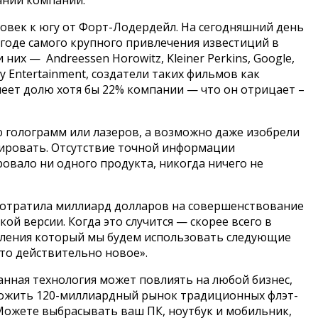
еловек к югу от Форт-Лодердейл. На сегодняшний день
в годе самого крупного привлечения известиций в
их — Andreessen Horowitz, Kleiner Perkins, Google,
ry Entertainment, создатели таких фильмов как
меет долю хотя бы 22% компании — что он отрицает –
ю голограмм или лазеров, а возможно даже изобрели
зировать. Отсутствие точной информации
ровало ни одного продукта, никогда ничего не
p потратила миллиард долларов на совершенствование
й версии. Когда это случится — скорее всего в
оления который мы будем использовать следующие
то действительно новое».
нная технология может повлиять на любой бизнес,
чтожить 120-миллиардный рынок традиционных флэт-
Можете выбрасывать ваш ПК, ноутбук и мобильник,