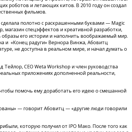
их роботов и летающих китов. В 2010 году он создал
ественных фильмов.
 сделала полотно с раскрашенными буквами — Magic
op, магазин спецэффектов и креативной разработки,
ь образы его истории и наполнить воображаемый мир.
на и «Конец радуги» Вернора Винжа, Абовитц
туре, не доступна в реальном мире, и начал думать о
д Тейлор, СЕО Weta Workshop и член руководства
в реальных приложениях дополненной реальности,
у, чтобы помочь ему доработать его идею о смешанной
лнованы» — говорит Абовитц — «другие люди говорили
рибыли, которую получил от IPO Мако. После того как