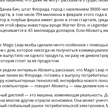
 Даниа Бич, штат Флорида, город с населением 30000 ч
едств, в том числе 794 миллиона в феврале этого года 
ор в голубые фишки имеет долю в этом стартапе, среди н
 для этой сферы инвесторы вроде Warner Bros. и Legenda
оценивается в 4.5 миллиарда долларов. Если Абовитц и
х: Magic Leap якобы сделали нечто особенное с помощь
м с дом, которое никогда не получиться коммерциали
не выпустило ни одного продукта, ни разу не демонстри
которая стоит за её продуктом.
их редких интервью Абовитц рассказал, что Magic Lea
е линии во Флориде, готовясь к выпуску потребительско
эру компьютерных технологий, интерфейса нового пок
го компьютера» — говорит Абовитц — «мы делаем кое-ч
ный дисплей — это машина, изменяющая реальность. Да
 на многие другие отрасли экономики. Она может уни
нный глобальный рынок потребительской электроники. 