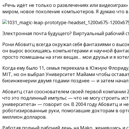
«Речь идёт не только о развлечениях или видеоиграх»
миром, новое поколение компьютеров. Я думаю что в
Электронная почта будущего? Виртуальный рабочий с
Рони Абовитц всегда окружал себя фантазиями о высо
он вырос восхищаясь компьютерами и научной фантас
просто помешаны на этих вещах… мои друзья и я хоте
Когда ему было 11, семья переехала в Южную Флориду,
MIT, но он выбрал Университет Майами чтобы оставать
биоинженерии двумя годами позднее — и затем начал 
Абовитц стал сооснователем своей первой компании Z-
что это подлинный импульс — что не могу строить ист
университета» — говорит он. В 2004 году Абовитц и 
роботизированные руки, помогавшие докторам в ортоп
миллион долларов.
Работая полный рабочий день на Mako, женившись и с