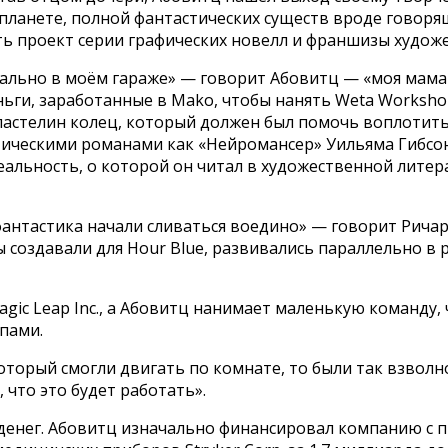
ланете, полной фантастических существ вроде говорящ
ть проект серии графических новелл и франшизы худож
вально в моём гараже» — говорит Абовитц — «моя мама
еньги, заработанные в Mako, чтобы нанять Weta Worksh
Властелин колец, который должен был помочь воплотит
тическими романами как «Нейромансер» Уильяма Гибсо
еальность, о которой он читал в художественной литера
антастика начали сливаться воедино» — говорит Ричар
ы создавали для Hour Blue, развивались параллельно 
 Magic Leap Inc., а Абовитц нанимает маленькую команд
пами.
который смогли двигать по комнате, то были так взво
, что это будет работать».
денег. Абовитц изначально финансировал компанию с п