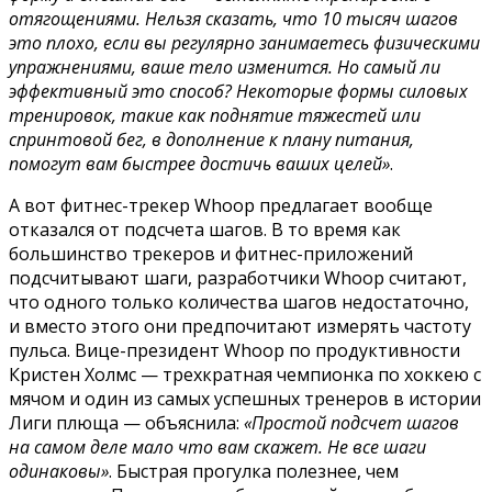
отягощениями. Нельзя сказать, что 10 тысяч шагов
это плохо, если вы регулярно занимаетесь физическими
упражнениями, ваше тело изменится. Но самый ли
эффективный это способ? Некоторые формы силовых
тренировок, такие как поднятие тяжестей или
спринтовой бег, в дополнение к плану питания,
помогут вам быстрее достичь ваших целей»
.
А вот фитнес-трекер Whoop предлагает вообще
отказался от подсчета шагов. В то время как
большинство трекеров и фитнес-приложений
подсчитывают шаги, разработчики Whoop считают,
что одного только количества шагов недостаточно,
и вместо этого они предпочитают измерять частоту
пульса. Вице-президент Whoop по продуктивности
Кристен Холмс — трехкратная чемпионка по хоккею с
мячом и один из самых успешных тренеров в истории
Лиги плюща — объяснила:
«Простой подсчет шагов
на самом деле мало что вам скажет. Не все шаги
одинаковы»
. Быстрая прогулка полезнее, чем