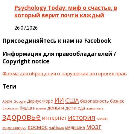
Psychology Today: миф о счастье, в
который верит почти каждый
26.07.2026
Присоединяйтесь к нам на Facebook
Информация для правообладателей /
Copyright notice
Форма для обращения о нарушении авторских прав
Теги
ИИ
США
безопасность
бизнес
Дариус Форо
Apple
Google
деньги
дети
еда
будущее
биология
животные
время
здоровье
история
интернет
климат
мозг
космос
коронавирус
медицина
лайфхак