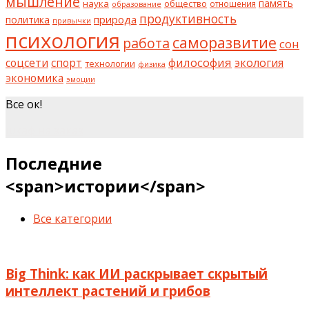
мышление
наука
общество
память
отношения
образование
продуктивность
природа
политика
привычки
психология
саморазвитие
работа
сон
философия
соцсети
спорт
экология
технологии
физика
экономика
эмоции
Все ок!
шкаф на заказ
Последние
<span>истории</span>
Все категории
Big Think: как ИИ раскрывает скрытый
интеллект растений и грибов