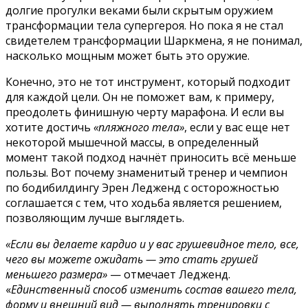
долгие прогулки веками были скрытым оружием
трансформации тела супергероя. Но пока я не стал
свидетелем трансформации Шаркмена, я не понимал,
насколько мощным может быть это оружие.
Конечно, это не тот инструмент, который подходит
для каждой цели. Он не поможет вам, к примеру,
преодолеть финишную черту марафона. И если вы
хотите достичь
«пляжного тела»
, если у вас еще нет
некоторой мышечной массы, в определенный
момент такой подход начнёт приносить всё меньше
пользы. Вот почему знаменитый тренер и чемпион
по бодибилдингу Эрен Ледженд с осторожностью
соглашается с тем, что ходьба является решением,
позволяющим лучше выглядеть.
«Если вы делаете кардио и у вас грушевидное тело, все,
чего вы можете ожидать — это стать грушей
меньшего размера»
— отмечает Ледженд.
«
Единственный способ изменить состав вашего тела,
форму и внешний вид — выполнять тренировки с