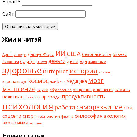
E-mail
*
Сайт
Жми и читай
ИИ
США
безопасность
бизнес
Дариус Форо
Apple
Google
деньги
дети
еда
будущее
биология
животные
время
здоровье
история
интернет
климат
мозг
космос
коронавирус
медицина
лайфхак
мышление
наука
общество
память
отношения
образование
продуктивность
природа
политика
привычки
психология
саморазвитие
работа
сон
философия
соцсети
спорт
экология
технологии
физика
экономика
эмоции
Новые статьи