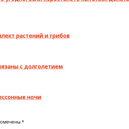
ллект растений и грибов
связаны с долголетием
бессонные ночи
помечены
*