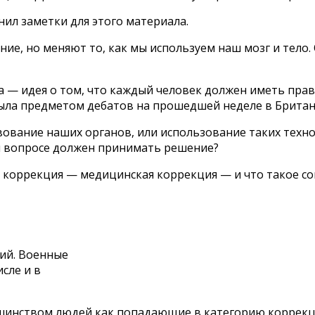
нил заметки для этого материала.
е, но меняют то, как мы используем наш мозг и тело.
а — идея о том, что каждый человек должен иметь пра
ла предметом дебатов на прошедшей неделе в Британс
вование наших органов, или использование таких техн
ом вопросе должен принимать решение?
е коррекция — медицинская коррекция — и что такое с
фий. Военные
сле и в
шинством людей как попадающие в категорию коррекц