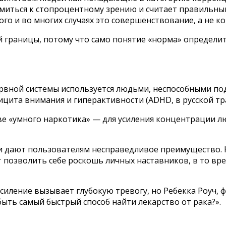
миться к стопроцентному зрению и считает правильным
ого и во многих случаях это совершенствование, а не к
раницы, потому что само понятие «норма» определить 
вной системы используется людьми, неспособными по
ицита внимания и гиперактивности (ADHD, в русской т
тве «умного наркотика» — для усиления концентрации л
и дают пользователям несправедливое преимущество. Н
позволить себе роскошь личных наставников, в то вре
силение вызывает глубокую тревогу, но Ребекка Роуч, 
быть самый быстрый способ найти лекарство от рака?».