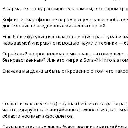
В кармане я ношу расширитель памяти, в котором хра
Кофеин и смартфоны не поражают уже наше воображени
достижение повседневных жизненных целей.
Еще более футуристическая концепция трансгуманизм
называемой «нормы» с помощью науки и техники — бы
Серьёзный вопрос: имеем ли мы право на совершенст
безнравственным? Или это «игра в Бога»? И кто в эт
Сначала мы должны быть откровенно о том, что тако
Солдат в экзоскелете (c) Научная библиотека фотогра
часто лидируют в трансгуманных технологиях, в том чи
области носимых экзоскелетов.
Очки и контактные линзы будут восприниматься боль