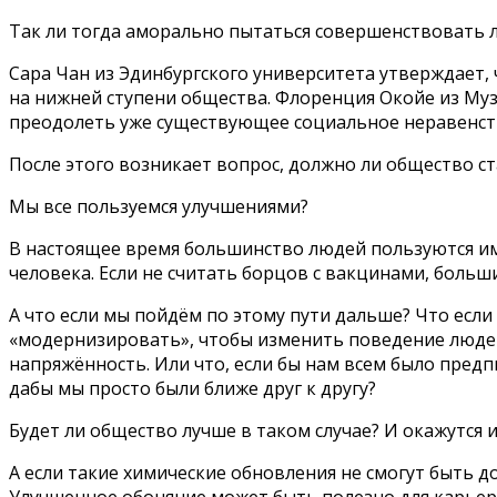
Так ли тогда аморально пытаться совершенствовать 
Сара Чан из Эдинбургского университета утверждает,
на нижней ступени общества. Флоренция Окойе из Му
преодолеть уже существующее социальное неравенст
После этого возникает вопрос, должно ли общество с
Мы все пользуемся улучшениями?
В настоящее время большинство людей пользуются и
человека. Если не считать борцов с вакцинами, больш
А что если мы пойдём по этому пути дальше? Что если
«модернизировать», чтобы изменить поведение люде
напряжённость. Или что, если бы нам всем было пред
дабы мы просто были ближе друг к другу?
Будет ли общество лучше в таком случае? И окажутся 
А если такие химические обновления не смогут быть д
Улучшенное обоняние может быть полезно для карьеры 