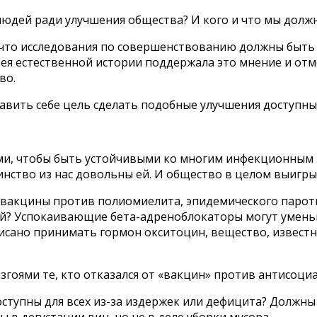
людей ради улучшения общества? И кого и что мы дол
 что исследования по совершенствованию должны быть 
зея естественной истории поддержала это мнение и от
во.
тавить себе цель сделать подобные улучшения доступны
ми, чтобы быть устойчивыми ко многим инфекционным
инство из нас довольны ей. И общество в целом выигры
 вакцины против полиомиелита, эпидемического пароти
й? Успокаивающие бета-адреноблокаторы могут умень
писано принимать гормон окситоцин, вещество, известн
изгоями те, кто отказался от «вакцин» против антисоц
оступны для всех из-за издержек или дефицита? Должны
в дегустации вин, но не в деле уборки мусора.