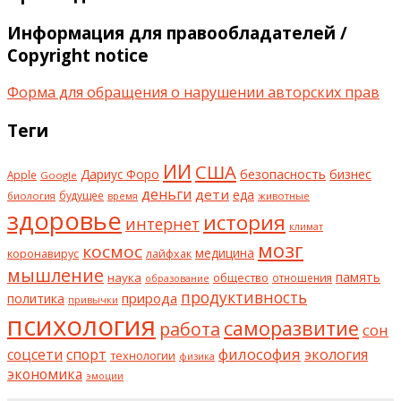
Информация для правообладателей /
Copyright notice
Форма для обращения о нарушении авторских прав
Теги
ИИ
США
безопасность
бизнес
Дариус Форо
Apple
Google
деньги
дети
еда
будущее
биология
животные
время
здоровье
история
интернет
климат
мозг
космос
коронавирус
медицина
лайфхак
мышление
наука
общество
память
отношения
образование
продуктивность
природа
политика
привычки
психология
саморазвитие
работа
сон
философия
соцсети
спорт
экология
технологии
физика
экономика
эмоции