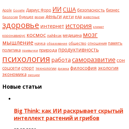
ИИ
США
безопасность
бизнес
Дариус Форо
Apple
Google
деньги
дети
еда
будущее
биология
животные
время
здоровье
история
интернет
климат
мозг
космос
коронавирус
медицина
лайфхак
мышление
наука
общество
память
отношения
образование
продуктивность
природа
политика
привычки
психология
саморазвитие
работа
сон
философия
соцсети
спорт
экология
технологии
физика
экономика
эмоции
Новые статьи
Big Think: как ИИ раскрывает скрытый
интеллект растений и грибов