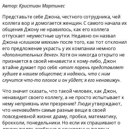
Автор: Кристиан Мартинес
Представьте себе Джона, честного сотрудника, чей
коллега вор и домогается женщин. С самого начала их
общения Джону не нравилось, как его коллега
отпускает неуместные шутки. Недавно он назвал
Джона
«слишком мягким»
после того, как тот отклонил
его предложение украсть у их компании немного
«дополнительных денег»
. Хотя он никогда открыто не
признается в своей ненависти к кому-либо, Джон
втайне думает про себя:
«этот парень представляет
худшее в нашем обществе; я надеюсь, что с ним
случится что-то плохое и он уйдет; я его ненавижу»
.
Что значит сказать, что такой человек, как Джон,
ненавидит своего коллегу, а не просто испытывает к
нему неприязнь или презрение? Люди утверждают,
что
«ненавидят»
самые разные вещи в своей
повседневной жизни: драму, пробки, математику,
брокколи, понедельники. Но если их спрашивают о
других людях, особенно о конкретных людях и