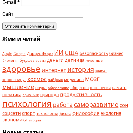
E-mail
*
Сайт
Жми и читай
ИИ
США
безопасность
бизнес
Дариус Форо
Apple
Google
деньги
дети
еда
будущее
биология
животные
время
здоровье
история
интернет
климат
мозг
космос
коронавирус
медицина
лайфхак
мышление
наука
общество
память
отношения
образование
продуктивность
природа
политика
привычки
психология
саморазвитие
работа
сон
философия
соцсети
спорт
экология
технологии
физика
экономика
эмоции
Новые статьи