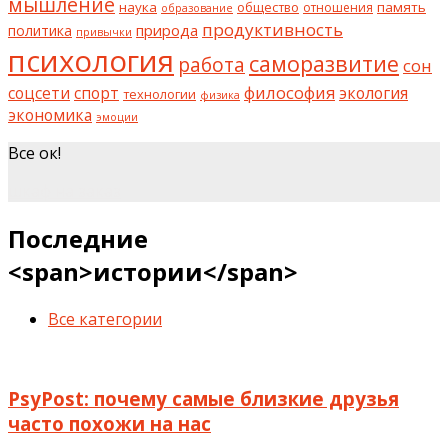
мышление
наука
общество
память
отношения
образование
продуктивность
природа
политика
привычки
психология
саморазвитие
работа
сон
философия
соцсети
спорт
экология
технологии
физика
экономика
эмоции
Все ок!
шкаф на заказ
Последние
<span>истории</span>
Все категории
PsyPost: почему самые близкие друзья
часто похожи на нас