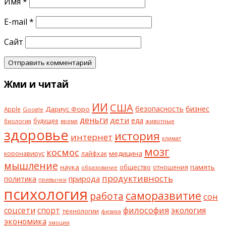
Имя
*
E-mail
*
Сайт
Жми и читай
ИИ
США
безопасность
бизнес
Дариус Форо
Apple
Google
деньги
дети
еда
будущее
биология
животные
время
здоровье
история
интернет
климат
мозг
космос
коронавирус
медицина
лайфхак
мышление
наука
общество
память
отношения
образование
продуктивность
природа
политика
привычки
психология
саморазвитие
работа
сон
философия
соцсети
спорт
экология
технологии
физика
экономика
эмоции