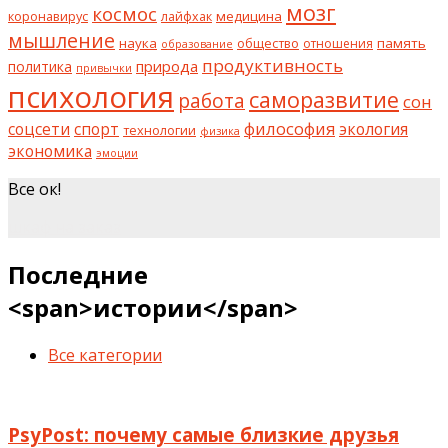
мозг
космос
коронавирус
медицина
лайфхак
мышление
наука
общество
память
отношения
образование
продуктивность
природа
политика
привычки
психология
саморазвитие
работа
сон
философия
соцсети
спорт
экология
технологии
физика
экономика
эмоции
Все ок!
шкаф на заказ
Последние
<span>истории</span>
Все категории
PsyPost: почему самые близкие друзья