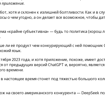
о приложение.
т, хотя и склонен к излишней болтливости. Как и в случ
осы о чем угодно, а он делает все возможное, чтобы да
 тема «крайне субъективна» — будь то политика (хорош
.
чше ли её продукт чем конкурирующий с ней помощник C
хожий язык.
ктября 2023 года, и хотя приложение, похоже, имеет до
ается от предыдущих версий ChatGPT и, вероятно, являе
ого времени.
 в настоящее время стонет под тяжестью большого кол
охож на своего американского конкурента — DeepSeek по