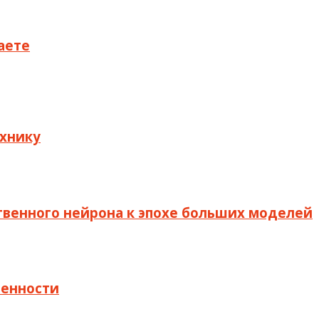
маете
ехнику
ственного нейрона к эпохе больших моделей
ленности