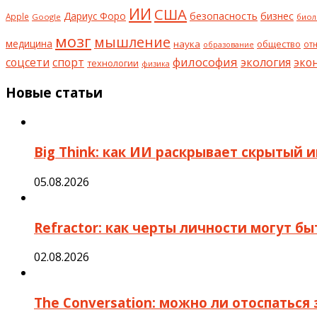
ИИ
США
безопасность
бизнес
Дариус Форо
Apple
Google
биол
мозг
мышление
медицина
наука
общество
от
образование
философия
соцсети
спорт
экология
эко
технологии
физика
Новые статьи
Big Think: как ИИ раскрывает скрытый 
05.08.2026
Refractor: как черты личности могут б
02.08.2026
The Conversation: можно ли отоспаться