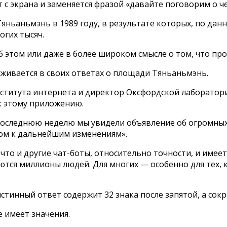
т с экрана и заменяется фразой «давайте поговорим о ч
яньаньмэнь в 1989 году, в результате которых, по дан
огих тысяч.
б этом или даже в более широком смысле о том, что про
рживается в своих ответах о площади Тяньаньмэнь.
ститута интернета и директор Оксфордской лаборатори
к этому приложению.
 за последнюю неделю мы увидели объявление об огромн
алом к дальнейшим изменениям».
 что и другие чат-боты, относительно точности, и име
ся миллионы людей. Для многих — особенно для тех, к
стинный ответ содержит 32 знака после запятой, а сок
 имеет значения.