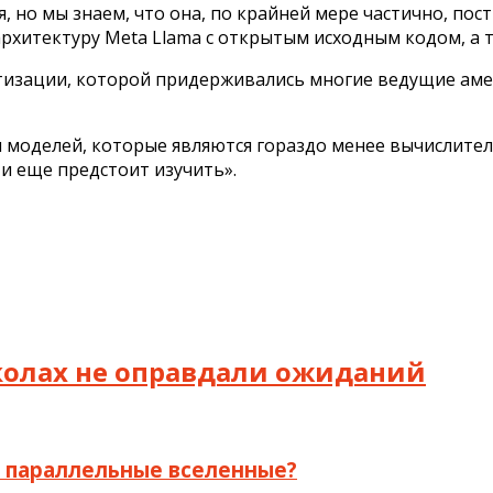
 но мы знаем, что она, по крайней мере частично, пост
архитектуру Meta Llama с открытым исходным кодом, а т
нетизации, которой придерживались многие ведущие ам
 моделей, которые являются гораздо менее вычислите
и еще предстоит изучить».
школах не оправдали ожиданий
в параллельные вселенные?