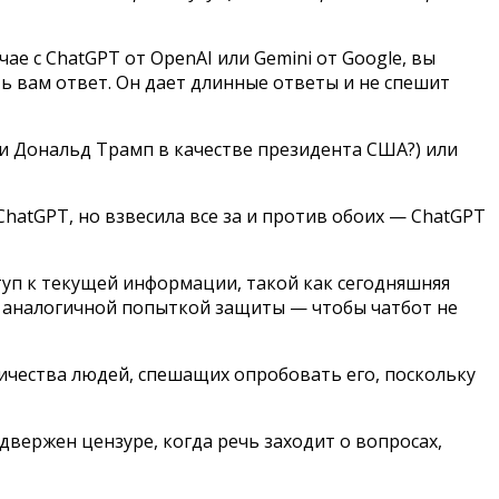
ае с ChatGPT от OpenAI или Gemini от Google, вы
ть вам ответ. Он дает длинные ответы и не спешит
 ли Дональд Трамп в качестве президента США?) или
hatGPT, но взвесила все за и против обоих — ChatGPT
ступ к текущей информации, такой как сегодняшняя
тся аналогичной попыткой защиты — чтобы чатбот не
ичества людей, спешащих опробовать его, поскольку
двержен цензуре, когда речь заходит о вопросах,