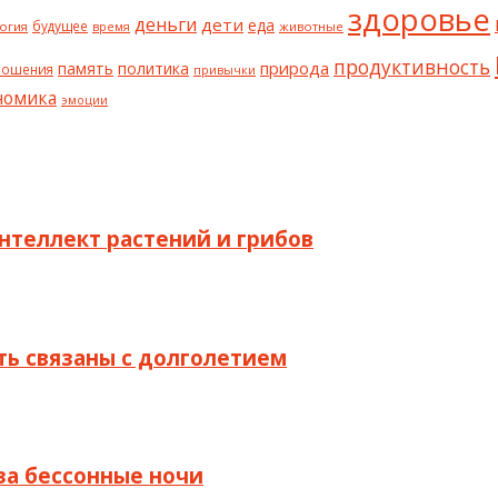
здоровье
деньги
дети
еда
будущее
огия
животные
время
продуктивность
природа
политика
память
ношения
привычки
номика
эмоции
интеллект растений и грибов
ыть связаны с долголетием
 за бессонные ночи