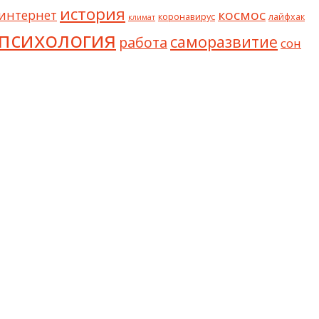
история
космос
интернет
коронавирус
лайфхак
климат
психология
саморазвитие
работа
сон