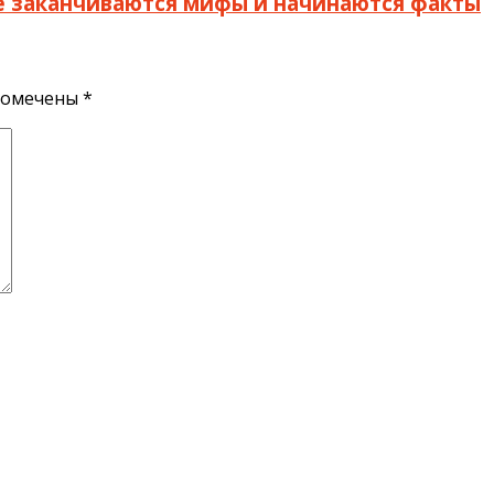
де заканчиваются мифы и начинаются факты
помечены
*