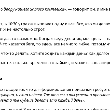
по двору нашего жилого комплекса»
, — говорит он, и мне 
, в 10:30 утра он выпивает одну и все. Все, что он дел
. Я не настолько строг.
огда это возможно. Когда я веду дневник, моя цель — 
то касается бега, то здесь все немного гибче, потому чт
 что-то делать. Хотите ходить каждый день? Как долго
аете, сколько времени это займет, и можете запланиро
и
 говорится, что для формирования привычки требуется 
лярно, нужна неделя. Так что если ты успешно просыпае
омента ты будешь делать это каждый день»
.
ую планку? Зачем считать, что вы не сможете сформиро