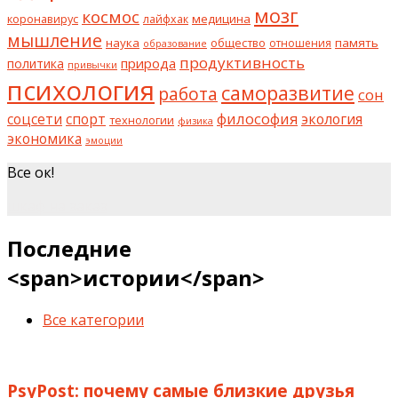
мозг
космос
коронавирус
медицина
лайфхак
мышление
наука
общество
память
отношения
образование
продуктивность
природа
политика
привычки
психология
саморазвитие
работа
сон
философия
соцсети
спорт
экология
технологии
физика
экономика
эмоции
Все ок!
шкаф на заказ
Последние
<span>истории</span>
Все категории
PsyPost: почему самые близкие друзья