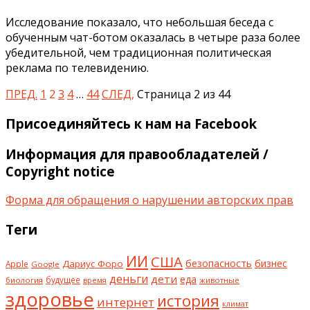
Исследование показало, что небольшая беседа с
обученным чат-ботом оказалась в четыре раза более
убедительной, чем традиционная политическая
реклама по телевидению.
ПРЕД.
1
2
3
4
…
44
СЛЕД,
Страница 2 из 44
Присоединяйтесь к нам на Facebook
Информация для правообладателей /
Copyright notice
Форма для обращения о нарушении авторских прав
Теги
ИИ
США
безопасность
бизнес
Дариус Форо
Apple
Google
деньги
дети
еда
будущее
биология
животные
время
здоровье
история
интернет
климат