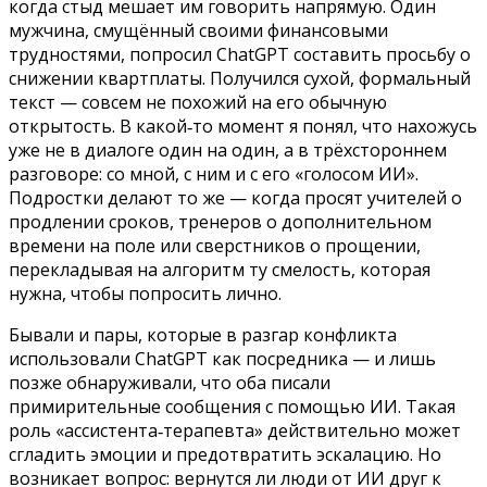
когда стыд мешает им говорить напрямую. Один
мужчина, смущённый своими финансовыми
трудностями, попросил ChatGPT составить просьбу о
снижении квартплаты. Получился сухой, формальный
текст — совсем не похожий на его обычную
открытость. В какой‑то момент я понял, что нахожусь
уже не в диалоге один на один, а в трёхстороннем
разговоре: со мной, с ним и с его «голосом ИИ».
Подростки делают то же — когда просят учителей о
продлении сроков, тренеров о дополнительном
времени на поле или сверстников о прощении,
перекладывая на алгоритм ту смелость, которая
нужна, чтобы попросить лично.
Бывали и пары, которые в разгар конфликта
использовали ChatGPT как посредника — и лишь
позже обнаруживали, что оба писали
примирительные сообщения с помощью ИИ. Такая
роль «ассистента‑терапевта» действительно может
сгладить эмоции и предотвратить эскалацию. Но
возникает вопрос: вернутся ли люди от ИИ друг к