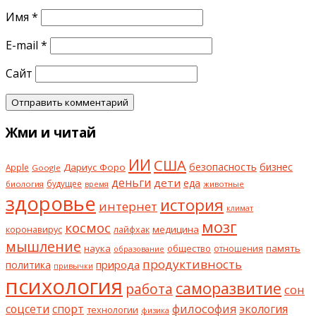
Имя
*
E-mail
*
Сайт
Жми и читай
ИИ
США
безопасность
бизнес
Дариус Форо
Apple
Google
деньги
дети
еда
будущее
биология
животные
время
здоровье
история
интернет
климат
мозг
космос
коронавирус
медицина
лайфхак
мышление
наука
общество
память
отношения
образование
продуктивность
природа
политика
привычки
психология
саморазвитие
работа
сон
философия
соцсети
спорт
экология
технологии
физика