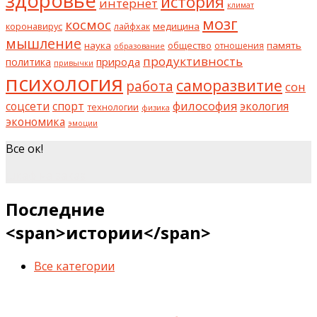
здоровье
история
интернет
климат
мозг
космос
коронавирус
медицина
лайфхак
мышление
наука
общество
память
отношения
образование
продуктивность
природа
политика
привычки
психология
саморазвитие
работа
сон
философия
соцсети
спорт
экология
технологии
физика
экономика
эмоции
Все ок!
шкаф на заказ
Последние
<span>истории</span>
Все категории