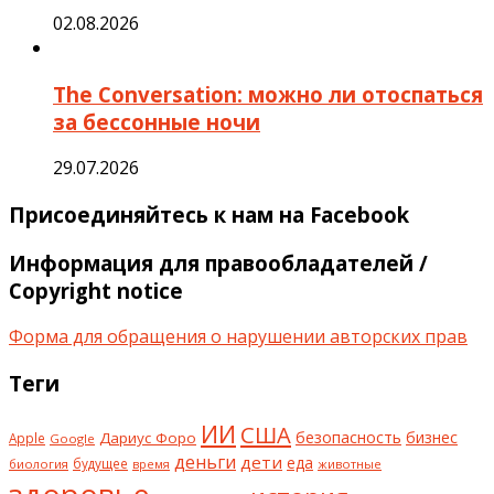
02.08.2026
The Conversation: можно ли отоспаться
за бессонные ночи
29.07.2026
Присоединяйтесь к нам на Facebook
Информация для правообладателей /
Copyright notice
Форма для обращения о нарушении авторских прав
Теги
ИИ
США
безопасность
бизнес
Дариус Форо
Apple
Google
деньги
дети
еда
будущее
биология
животные
время